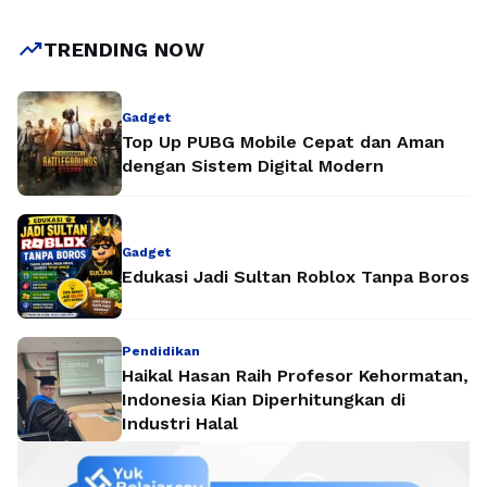
menarik perhatian banyak kalangan. Mengetahui lebih dalam
tentang perjalanan karir politiknya, visi, serta misi yang …
trending_up
TRENDING NOW
Baca Selengkapnya
Gadget
Top Up PUBG Mobile Cepat dan Aman
dengan Sistem Digital Modern
Gadget
Edukasi Jadi Sultan Roblox Tanpa Boros
Pendidikan
Haikal Hasan Raih Profesor Kehormatan,
Indonesia Kian Diperhitungkan di
Industri Halal