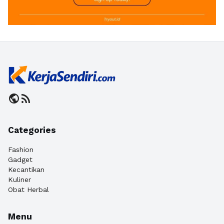
public
rss_feed
Categories
Fashion
Gadget
Kecantikan
Kuliner
Obat Herbal
Menu