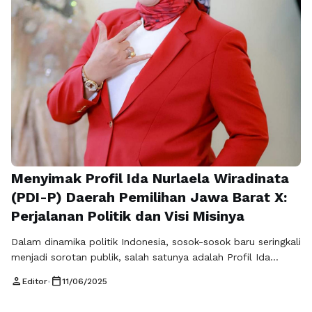
Menyimak Profil Ida Nurlaela Wiradinata
(PDI-P) Daerah Pemilihan Jawa Barat X:
Perjalanan Politik dan Visi Misinya
Dalam dinamika politik Indonesia, sosok-sosok baru seringkali
menjadi sorotan publik, salah satunya adalah Profil Ida
Nurlaela Wiradinata (PDI-P) Daerah Pemilihan Jawa Barat X.
person
calendar_today
Editor
•
11/06/2025
Dengan latar belakang yang kaya dan komitmen yang kuat
untuk memajukan daerah, Ida menyuguhkan wajah baru yang