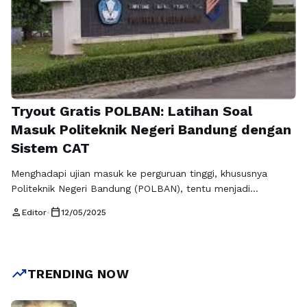
Tryout Gratis POLBAN: Latihan Soal
Masuk Politeknik Negeri Bandung dengan
Sistem CAT
Menghadapi ujian masuk ke perguruan tinggi, khususnya
Politeknik Negeri Bandung (POLBAN), tentu menjadi
tantangan tersendiri bagi calon mahasiswa. Untuk membantu
person
calendar_today
Editor
•
12/05/2025
mempersiapkan diri dan memaksimalkan peluang lulus,
mengikuti tryout gratis POLBAN bisa menjadi langkah yang
sangat efektif. Tryout ini dirancang untuk memberikan
pengalaman nyata kepada peserta dalam menghadapi ujian
trending_up
TRENDING NOW
seleksi masuk POLBAN dengan sistem Computer Assisted …
Baca Selengkapnya