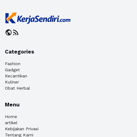
public
rss_feed
Categories
Fashion
Gadget
Kecantikan
Kuliner
Obat Herbal
Menu
Home
artikel
Kebijakan Privasi
Tentang Kami