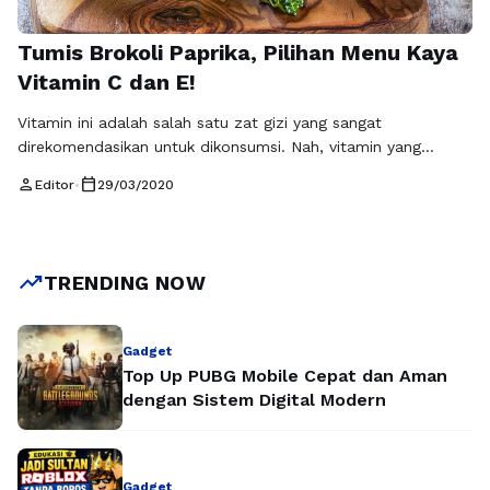
Tumis Brokoli Paprika, Pilihan Menu Kaya
Vitamin C dan E!
Vitamin ini adalah salah satu zat gizi yang sangat
direkomendasikan untuk dikonsumsi. Nah, vitamin yang
dianjurkan untuk menangkal virus, termasuk virus korona
person
calendar_today
Editor
•
29/03/2020
adalah makanan yang mengandung vitamin C dan vitamin E.
Vitamin C dan E memang dijual bebas di pasaran dan kini
banyak dicari. Sampai-sampai stok di pasaran pun habis
terjual (baca: kosong). Tapi tidak …
Baca Selengkapnya
trending_up
TRENDING NOW
Gadget
Top Up PUBG Mobile Cepat dan Aman
dengan Sistem Digital Modern
Gadget