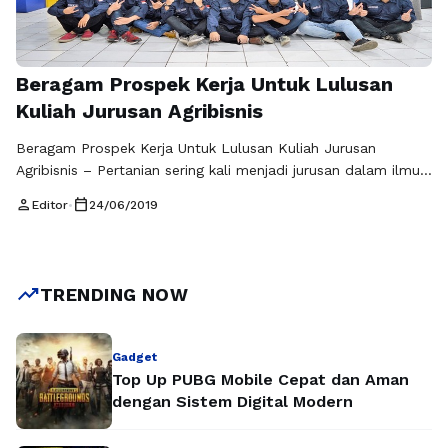
Beragam Prospek Kerja Untuk Lulusan
Kuliah Jurusan Agribisnis
Beragam Prospek Kerja Untuk Lulusan Kuliah Jurusan
Agribisnis – Pertanian sering kali menjadi jurusan dalam ilmu
pendidikan yang kurang populer di mata remaja masa kini,
person
calendar_today
Editor
•
24/06/2019
berbeda dengan ilmu komputer yang banyak diminati oleh
lulusan sekolah menengah atas. Padahal kenyataannya
lulusan ilmu pertanian justru banyak di cari di pasar tenaga
kerja, seperti lulusan agribisnis dan teknik pangan. …
Baca
trending_up
TRENDING NOW
Selengkapnya
Gadget
Top Up PUBG Mobile Cepat dan Aman
dengan Sistem Digital Modern