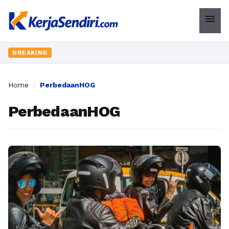
menu
BREAKING
Home
/
PerbedaanHOG
PerbedaanHOG