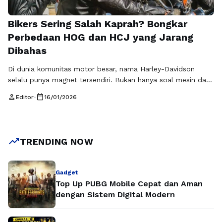
Bikers Sering Salah Kaprah? Bongkar
Perbedaan HOG dan HCJ yang Jarang
Dibahas
Di dunia komunitas motor besar, nama Harley-Davidson
selalu punya magnet tersendiri. Bukan hanya soal mesin dan
desain, tetapi juga soal identitas, solidaritas, dan
person
calendar_today
Editor
•
16/01/2026
kebanggaan sebagai pengendara. Di sinilah sering muncul
kebingungan yang cukup umum, terutama di kalangan
penggemar motor gede, yaitu perbedaan HOG dan HCJ.
Banyak orang mengira keduanya sama atau bahkan saling
trending_up
TRENDING NOW
bersaing, padahal …
Baca Selengkapnya
Gadget
Top Up PUBG Mobile Cepat dan Aman
dengan Sistem Digital Modern