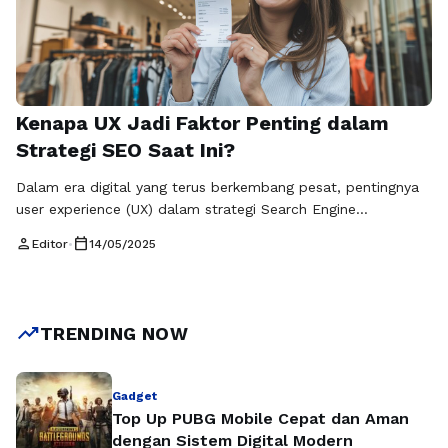
Kenapa UX Jadi Faktor Penting dalam
Strategi SEO Saat Ini?
Dalam era digital yang terus berkembang pesat, pentingnya
user experience (UX) dalam strategi Search Engine
Optimization (SEO) semakin tidak bisa dipandang sebelah
person
calendar_today
Editor
•
14/05/2025
mata. Masyarakat kini berinteraksi dengan situs web dan
aplikasi melalui berbagai perangkat, dan bagaimana mereka
mengalami interface tersebut sangat mempengaruhi
keputusan mereka untuk tetap mengunjungi situs atau beralih
trending_up
TRENDING NOW
ke kompetitor. Peran user experience …
Baca Selengkapnya
Gadget
Top Up PUBG Mobile Cepat dan Aman
dengan Sistem Digital Modern