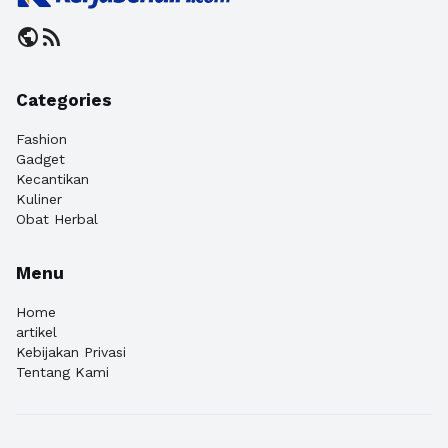
public
rss_feed
Categories
Fashion
Gadget
Kecantikan
Kuliner
Obat Herbal
Menu
Home
artikel
Kebijakan Privasi
Tentang Kami