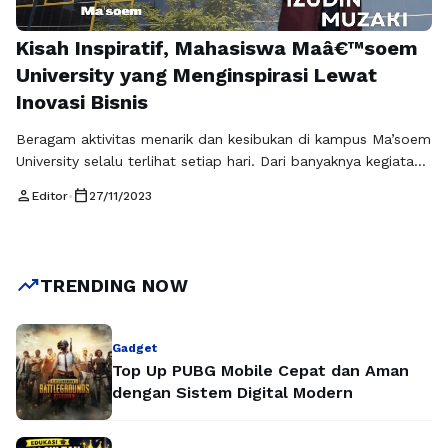
Kisah Inspiratif, Mahasiswa Maâ€™soem
University yang Menginspirasi Lewat
Inovasi Bisnis
Beragam aktivitas menarik dan kesibukan di kampus Ma’soem
University selalu terlihat setiap hari. Dari banyaknya kegiatan
dan mahasiswa yang datang untuk menuntut ilmu, ada satu
person
calendar_today
Editor
•
27/11/2023
nama yang patut diapresiasi adalah Muhammad Izudin
Muzaki. Mahasiswa semester lima jurusan Manajemen Bisnis
Syariah ini telah mencuri perhatian dengan prestasi luar biasa
yang menginspirasi banyak orang. Izudin Muzaki selalu …
trending_up
TRENDING NOW
Baca Selengkapnya
Gadget
Top Up PUBG Mobile Cepat dan Aman
dengan Sistem Digital Modern